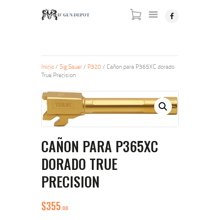
INICIO
Inicio
/
Sig Sauer
/
P320
/ Cañon para P365XC dorado
True Precision
TIENDA
SOBRE NOSOTROS
CONTÁCTENOS
CAÑON PARA P365XC
DORADO TRUE
PRECISION
$
355
00