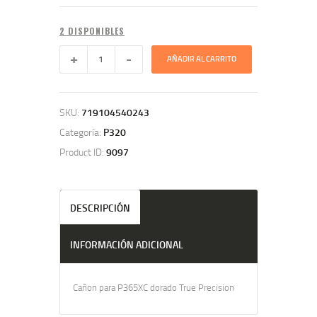
2 DISPONIBLES
AÑADIR AL CARRITO
SKU:
719104540243
Categoría:
P320
Product ID:
9097
DESCRIPCIÓN
INFORMACIÓN ADICIONAL
Cañon para P365XC dorado True Precision