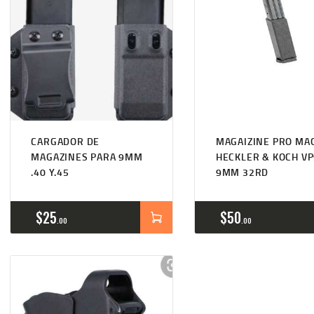
CARGADOR DE
MAGAIZINE PRO MA
MAGAZINES PARA 9MM
HECKLER & KOCH VP
.40 Y.45
9MM 32RD
$
25
$
50
00
00